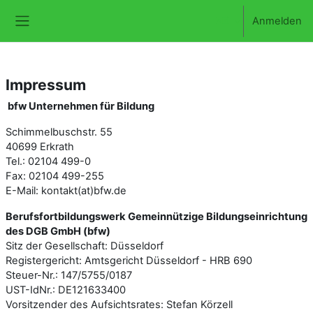
Zum Hauptinhalt
Anmelden
Website-Übersicht
Impressum
bfw Unternehmen für Bildung
Schimmelbuschstr. 55
40699 Erkrath
Tel.: 02104 499-0
Fax: 02104 499-255
E-Mail: kontakt(at)bfw.de
Berufsfortbildungswerk Gemeinnützige Bildungseinrichtung
des DGB GmbH (bfw)
Sitz der Gesellschaft: Düsseldorf
Registergericht: Amtsgericht Düsseldorf - HRB 690
Steuer-Nr.: 147/5755/0187
UST-IdNr.: DE121633400
Vorsitzender des Aufsichtsrates: Stefan Körzell