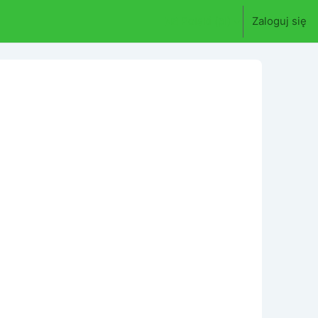
Polski ‎(pl)‎
Zaloguj się