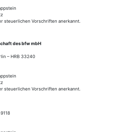
appstein
tz
er steuerlichen Vorschriften anerkannt.
schaft des bfw mbH
erlin – HRB 33240
appstein
tz
er steuerlichen Vorschriften anerkannt.
49118